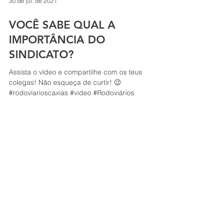
30 de jul. de 2021
VOCÊ SABE QUAL A
IMPORTÂNCIA DO
SINDICATO?
Assista o vídeo e compartilhe com os teus
colegas! Não esqueça de curtir! 😉
#rodoviarioscaxias #video #Rodoviários
CAXIAS DO SUL
(54) 3221.4882
/
(54) 3214.1395
contato@rodoviarioscaxias.com.br