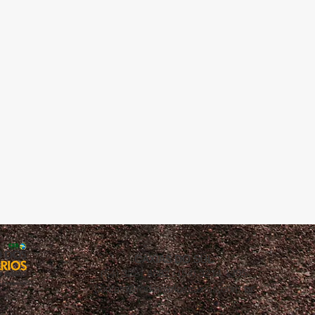
CAXIAS DO SUL
(54) 3221.4882 / (54) 3214.1395
contato@rodoviarioscaxias.com.br