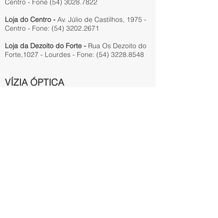
Centro - Fone
(54) 3028.7822
Loja do Centro -
Av. Júlio de Castilhos, 1975 -
Centro - Fone:
(54) 3202.2671
Loja da Dezoito do Forte -
Rua Os Dezoito do
Forte,1027 - Lourdes - Fone:
(54) 3228.8548
VÍZIA ÓPTICA
Rua Sinimbú, 1589 - Centro
Caxias do Sul
Fone:
(54) 3537.6895
ou Whats
(54)
98407.1219
Lojas em Caxias do Sul, Farroupilha e Flores
da Cunha
Endereços no site
www.viziaoptica.com.br
(Desconto 10% à vista e 5% no prazo)