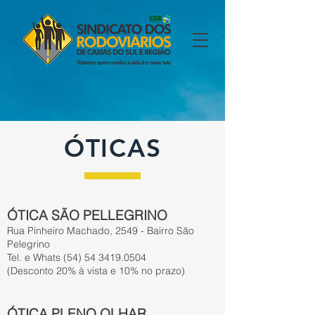
ÓTICAS
ÓTICA SÃO PELLEGRINO
Rua Pinheiro Machado, 2549 - Bairro São
Pelegrino
Tel. e Whats
(54) 54 3419.0504
(Desconto 20% à vista e 10% no prazo)
ÓTICA PLENO OLHAR