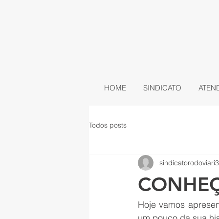
HOME
SINDICATO
ATEN
Todos posts
sindicatorodoviari3
CONHEÇ
Hoje vamos apresent
um pouco da sua his