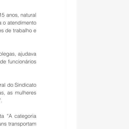
 anos, natural 
a o atendimento 
 de trabalho e 
legas, ajudava 
e funcionários 
al do Sindicato 
s, as mulheres 
.
a “A categoria 
uns transportam 