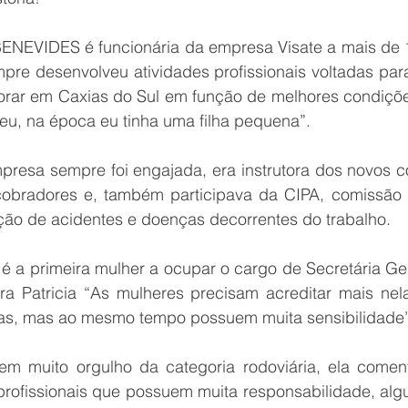
EVIDES é funcionária da empresa Visate a mais de 15
mpre desenvolveu atividades profissionais voltadas par
rar em Caxias do Sul em função de melhores condições
u, na época eu tinha uma filha pequena”.
presa sempre foi engajada, era instrutora dos novos co
obradores e, também participava da CIPA, comissão d
ão de acidentes e doenças decorrentes do trabalho.
 é a primeira mulher a ocupar o cargo de Secretária Ger
ra Patricia “As mulheres precisam acreditar mais nela
iras, mas ao mesmo tempo possuem muita sensibilidade”
 tem muito orgulho da categoria rodoviária, ela coment
 profissionais que possuem muita responsabilidade, alg