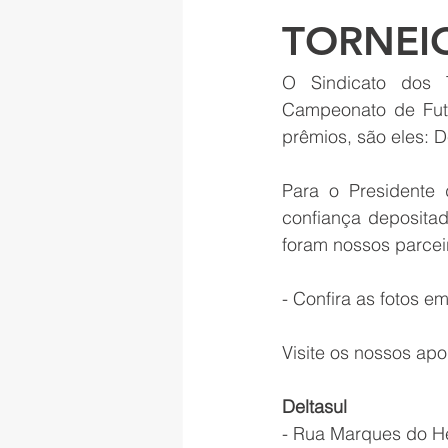
TORNEI
O Sindicato dos T
Campeonato de Fute
prêmios, são eles: 
Para o Presidente d
confiança deposita
foram nossos parce
- Confira as fotos e
Visite os nossos apo
Deltasul 
- Rua Marques do He