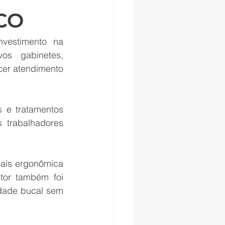
CO
vestimento na 
os gabinetes, 
er atendimento 
 e tratamentos 
 trabalhadores 
ais ergonômica 
tor também foi 
dade bucal sem 